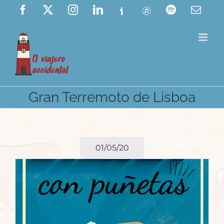
Saltar
Facebook
X
Instagram
LinkedIn
Ivoox
ITunes
Spotify
Corre
elect
al
contenido
Gran Terremoto de Lisboa
01/05/20