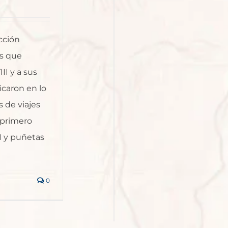
cción
os que
II y a sus
icaron en lo
 de viajes
 primero
II y puñetas
0