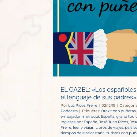
 españoles
uaje de sus
s»
s
EL GAZEL: «Los españoles
el lenguaje de sus padres»
Por
Luz Picos Freire
|
02/12/19
|
Categoría
Podcasts
|
Etiquetas:
Brexit con puñetas
embajador marroquí
,
España
,
grand tour
Ingleses por España
,
José Juan Picos
,
Jos
Freire
,
leer y viajar
,
Libros de viajes
,
país b
tiempos de Maricastaña
,
turistas con puñ