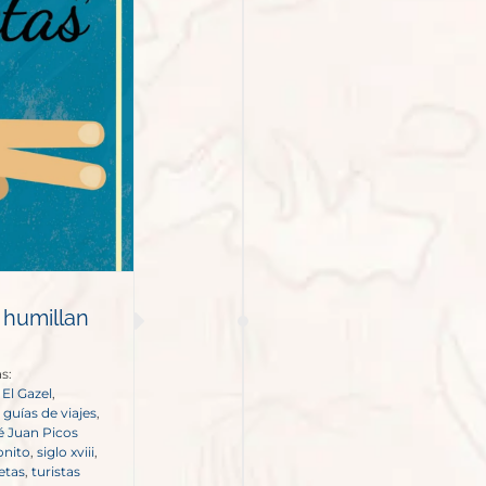
 humillan
s:
,
El Gazel
,
,
guías de viajes
,
é Juan Picos
onito
,
siglo xviii
,
etas
,
turistas