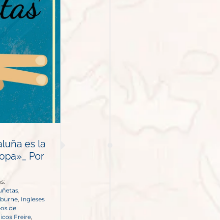
uña es la
opa»_ Por
s:
uñetas
,
nburne
,
Ingleses
pos de
icos Freire
,