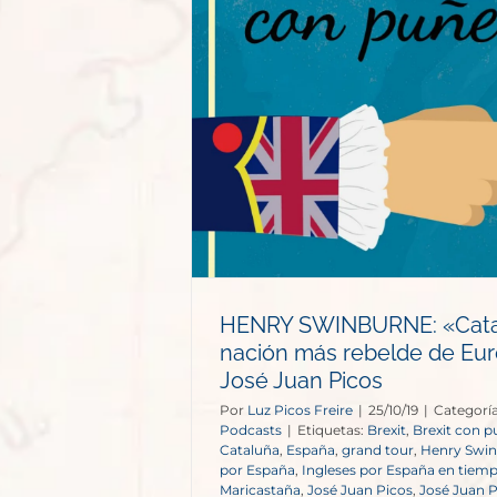
: «Cataluña
s rebelde de
é Juan Picos
s
HENRY SWINBURNE: «Catal
nación más rebelde de Eur
José Juan Picos
Por
Luz Picos Freire
|
25/10/19
|
Categoría
Podcasts
|
Etiquetas:
Brexit
,
Brexit con p
Cataluña
,
España
,
grand tour
,
Henry Swi
por España
,
Ingleses por España en tiem
Maricastaña
,
José Juan Picos
,
José Juan P