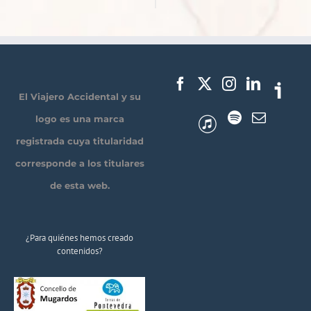
El Viajero Accidental y su
logo es una marca
registrada cuya titularidad
corresponde a los titulares
de esta web.
¿Para quiénes hemos creado
contenidos?