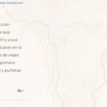
taña
,
turistas con
cción
os que
II y a sus
icaron en lo
 de viajes
 primero
II y puñetas
0