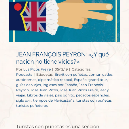
JEAN FRANÇOIS PEYRON: «¿Y qué
nación no tiene vicios?»
Por
Luz Picos Freire
|
05/12/19
|
Categorías:
Podcasts
|
Etiquetas:
Brexit con puñetas
,
comunidades
autónomas
,
diplomático rococó
,
España
,
grand tour
,
guías de viajes
,
Ingleses por España
,
Jean François
Peyron
,
José Juan Picos
,
José Juan Picos Freire
,
leer y
viajar
,
Libros de viajes
,
país bonito
,
pecados españoles
,
siglo xviii
,
tiempos de Maricastaña
,
turistas con puñetas
,
turistas puñeteros
Turistas con puñetas es una sección