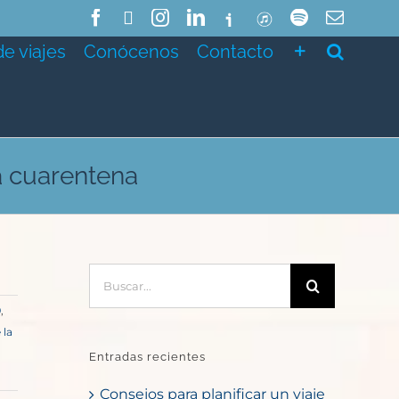
Facebook
X
Instagram
LinkedIn
Ivoox
ITunes
Spotify
Correo
electró
de viajes
Conócenos
Contacto
la cuarentena
Buscar:
9
,
 la
Entradas recientes
Consejos para planificar un viaje