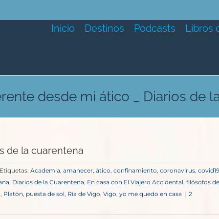
Inicio
Destinos
Podcasts
Libros 
rente desde mi ático _ Diarios de 
os de la cuarentena
Etiquetas:
Academia
,
amanecer
,
ático
,
confinamiento
,
coronavirus
,
covid1
ana
,
Diarios de la Cuarentena
,
En casa con El Viajero Accidental
,
filósofos de
a
,
Platón
,
puesta de sol
,
Ría de Vigo
,
Vigo
,
yo me quedo en casa
|
2