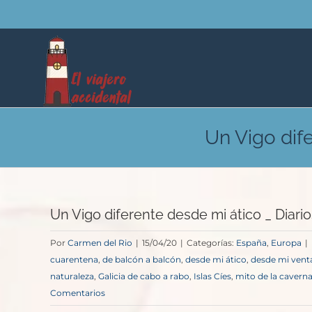
Saltar
al
contenido
Un Vigo dife
Un Vigo diferente desde mi ático _ Diari
Por
Carmen del Rio
|
15/04/20
|
Categorías:
España
,
Europa
|
cuarentena
,
de balcón a balcón
,
desde mi ático
,
desde mi vent
naturaleza
,
Galicia de cabo a rabo
,
Islas Cíes
,
mito de la cavern
Comentarios