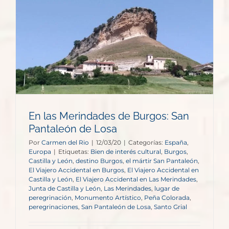
En las Merindades de Burgos: San
Pantaleón de Losa
Por
Carmen del Rio
|
12/03/20
|
Categorías:
España
,
Europa
|
Etiquetas:
Bien de interés cultural
,
Burgos
,
Castilla y León
,
destino Burgos
,
el mártir San Pantaleón
,
El Viajero Accidental en Burgos
,
El Viajero Accidental en
Castilla y León
,
El Viajero Accidental en Las Merindades
,
Junta de Castilla y León
,
Las Merindades
,
lugar de
peregrinación
,
Monumento Artístico
,
Peña Colorada
,
peregrinaciones
,
San Pantaleón de Losa
,
Santo Grial