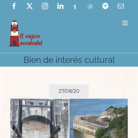
Saltar
Facebook
X
Instagram
LinkedIn
Ivoox
ITunes
Spotify
Corre
elect
al
contenido
Bien de interés cultural
27/08/20