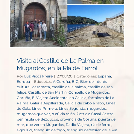
Visita al Castillo de La Palma en
Mugardos, en la Ría de Ferrol
Por
Luz Picos Freire
|
27/08/20
|
Categorías:
España
,
Europa
|
Etiquetas:
A Coruña
,
BIC
,
Bien de interés
cultural
,
casamata
,
castillo de la palma
,
castillo de san
felipe
,
Castillo de San Martín
,
Concello de Mugardos
,
Coruña
,
El Viajero Accidental en Galicia
,
fortaleza de La
Palma
,
Galería Aspillerada
,
Galicia de cabo a rabo
,
Línea
de Gola
,
Línea Primera
,
Línea Segunda
,
mugardos
,
mugardos que ver
,
o cú da raiña
,
Patricia Casal Castro
,
península de Bezoucos
,
provincia de Coruña
,
puerta de
mar
,
que ver en Mugardos
,
Radio Viajera
,
ría de ferrol
,
siglo XVI
,
triángulo de fogo
,
triángulo defensivo de la Ría