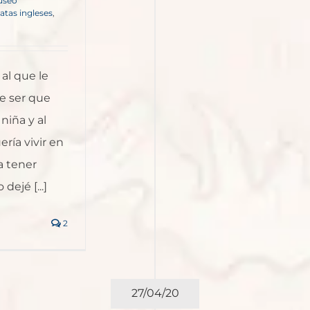
useo
ratas ingleses
,
al que le
ce ser que
niña y al
ría vivir en
a tener
dejé [...]
2
27/04/20