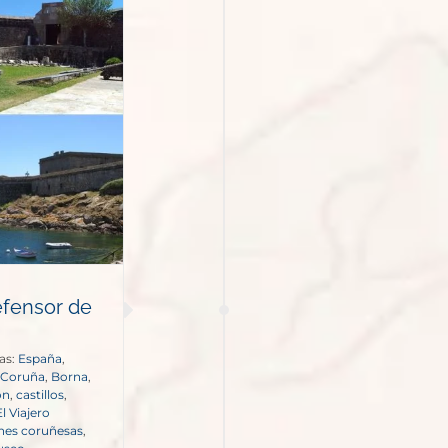
efensor de
as:
España
,
 Coruña
,
Borna
,
ón
,
castillos
,
El Viajero
ones coruñesas
,