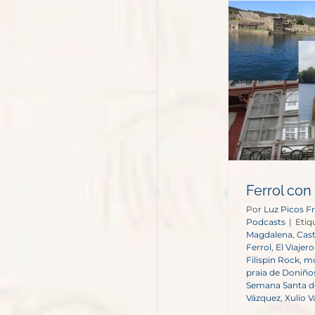
Ferrol con Secret Galicia
Podcasts
Ferrol con
Por
Luz Picos Fr
Podcasts
|
Etiq
Magdalena
,
Cast
Ferrol
,
El Viajer
Filispin Rock
,
mu
praia de Doniño
Semana Santa de
Vázquez
,
Xulio 