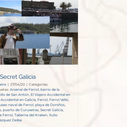
 Secret Galicia
eire
|
27/04/20
|
Categorías:
uetas:
Arsenal de Ferrol
,
barrio de la
illo de San Antón
,
El Viajero Accidental en
o Accidental en Galicia
,
Ferrol
,
Ferrol Vello
,
seo naval de Ferrol
,
playa de Doniños
,
s
,
puerto de Curuxeiras
,
Secret Galicia
,
 Ferrol
,
Taberna del Kraken
,
Xulio
Vázquez Deibe