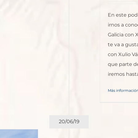
En este pod
irnos a cono
Galicia con 
te va a gust
con Xulio V
que parte de
iremos hasta 
Más informació
20/06/19