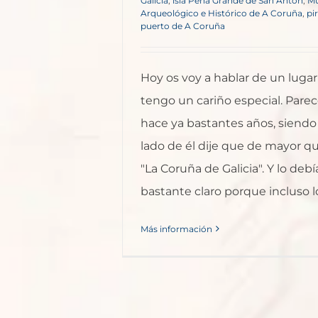
Galicia
,
isla Peña Grande de San Antón
,
M
Arqueológico e Histórico de A Coruña
,
pi
puerto de A Coruña
Hoy os voy a hablar de un lugar 
tengo un cariño especial. Pare
hace ya bastantes años, siendo 
lado de él dije que de mayor que
"La Coruña de Galicia". Y lo debí
bastante claro porque incluso lo 
Más información