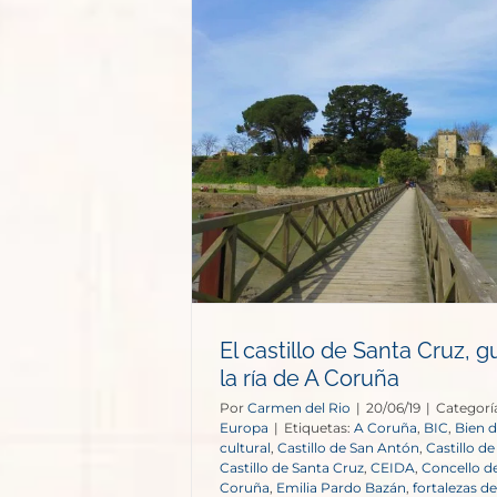
Santa Cruz,
a de A Coruña
opa
El castillo de Santa Cruz, 
la ría de A Coruña
Por
Carmen del Rio
|
20/06/19
|
Categorí
Europa
|
Etiquetas:
A Coruña
,
BIC
,
Bien d
cultural
,
Castillo de San Antón
,
Castillo d
Castillo de Santa Cruz
,
CEIDA
,
Concello de
Coruña
,
Emilia Pardo Bazán
,
fortalezas d