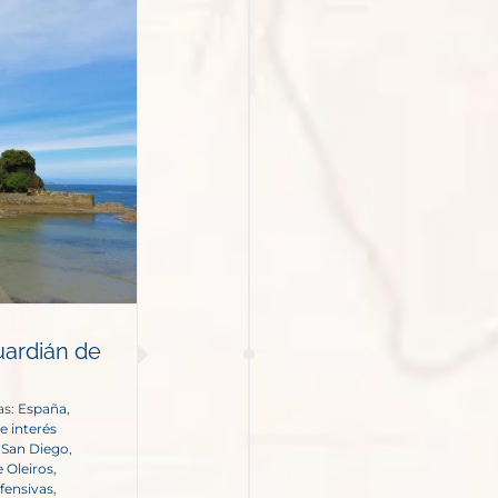
guardián de
as:
España
,
e interés
e San Diego
,
 Oleiros
,
efensivas
,