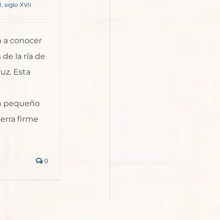
I
,
siglo XVII
 a conocer
de la ría de
ruz. Esta
un pequeño
erra firme
0