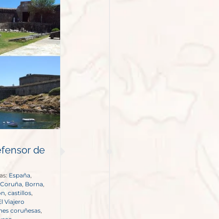
efensor de
as:
España
,
 Coruña
,
Borna
,
ón
,
castillos
,
El Viajero
ones coruñesas
,