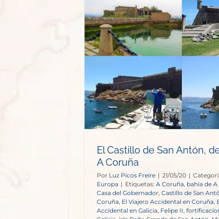
San Antón,
A Coruña
opa
El Castillo de San Antón, d
A Coruña
Por
Luz Picos Freire
|
21/05/20
|
Categorí
Europa
|
Etiquetas:
A Coruña
,
bahía de A
Casa del Gobernador
,
Castillo de San Ant
Coruña
,
El Viajero Accidental en Coruña
,
Accidental en Galicia
,
Felipe II
,
fortificaci