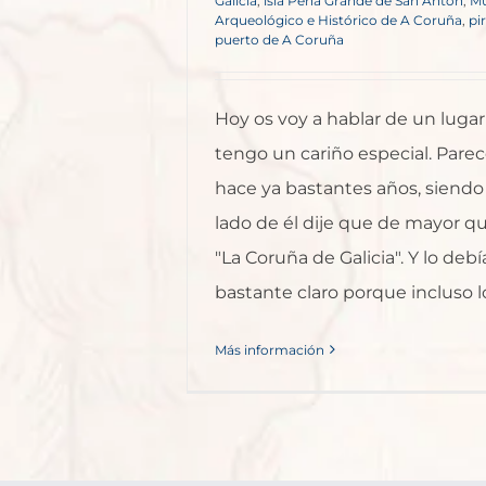
Galicia
,
isla Peña Grande de San Antón
,
M
Arqueológico e Histórico de A Coruña
,
pi
puerto de A Coruña
Hoy os voy a hablar de un lugar 
tengo un cariño especial. Pare
hace ya bastantes años, siendo 
lado de él dije que de mayor que
"La Coruña de Galicia". Y lo debí
bastante claro porque incluso lo 
Más información