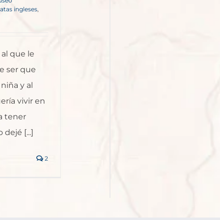
useo
ratas ingleses
,
al que le
ce ser que
niña y al
ría vivir en
a tener
dejé [...]
2