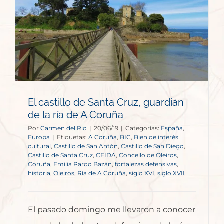
El castillo de Santa Cruz, guardián
de la ría de A Coruña
Por
Carmen del Rio
|
20/06/19
|
Categorías:
España
,
Europa
|
Etiquetas:
A Coruña
,
BIC
,
Bien de interés
cultural
,
Castillo de San Antón
,
Castillo de San Diego
,
Castillo de Santa Cruz
,
CEIDA
,
Concello de Oleiros
,
Coruña
,
Emilia Pardo Bazán
,
fortalezas defensivas
,
historia
,
Oleiros
,
Ría de A Coruña
,
siglo XVI
,
siglo XVII
El pasado domingo me llevaron a conocer