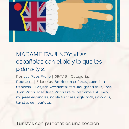
MADAME D’AULNOY: «Las
españolas dan el pie y lo que les
pidan» (y 2)
Por
Luz Picos Freire
|
09/11/19
|
Categorías:
Podcasts
|
Etiquetas:
Brexit con puñetas
,
cuentista
francesa
,
El Viajero Accidental
,
fábulas
,
grand tour
,
José
Juan Picos
,
José Juan Picos Freire
,
Madame D'Aulnoy
,
mujeres españolas
,
noble francesa
,
siglo XVII
,
siglo xviii
,
turistas con puñetas
Turistas con puñetas es una sección