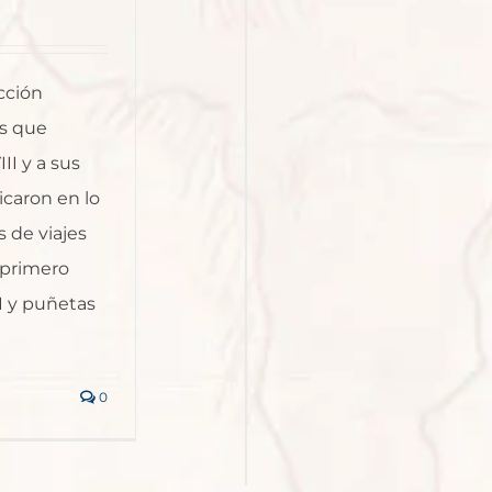
cción
os que
II y a sus
icaron en lo
 de viajes
 primero
II y puñetas
0