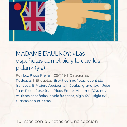
MADAME D’AULNOY: «Las
españolas dan el pie y lo que les
pidan» (y 2)
Por
Luz Picos Freire
|
09/11/19
|
Categorías:
Podcasts
|
Etiquetas:
Brexit con puñetas
,
cuentista
francesa
,
El Viajero Accidental
,
fábulas
,
grand tour
,
José
Juan Picos
,
José Juan Picos Freire
,
Madame D'Aulnoy
,
mujeres españolas
,
noble francesa
,
siglo XVII
,
siglo xviii
,
turistas con puñetas
Turistas con puñetas es una sección