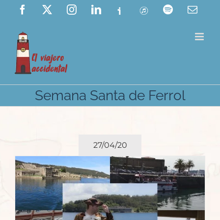
Saltar
Facebook
X
Instagram
LinkedIn
Ivoox
ITunes
Spotify
Corre
elect
al
contenido
Semana Santa de Ferrol
27/04/20