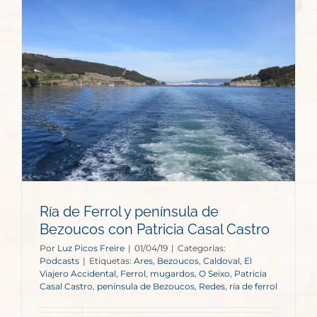
Ría de Ferrol y península de
Bezoucos con Patricia Casal Castro
Por
Luz Picos Freire
|
01/04/19
|
Categorías:
Podcasts
|
Etiquetas:
Ares
,
Bezoucos
,
Caldoval
,
El
Viajero Accidental
,
Ferrol
,
mugardos
,
O Seixo
,
Patricia
Casal Castro
,
península de Bezoucos
,
Redes
,
ría de ferrol