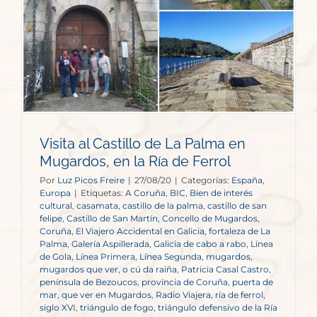
Visita al Castillo de La Palma en
Mugardos, en la Ría de Ferrol
Por
Luz Picos Freire
|
27/08/20
|
Categorías:
España
,
Europa
|
Etiquetas:
A Coruña
,
BIC
,
Bien de interés
cultural
,
casamata
,
castillo de la palma
,
castillo de san
felipe
,
Castillo de San Martín
,
Concello de Mugardos
,
Coruña
,
El Viajero Accidental en Galicia
,
fortaleza de La
Palma
,
Galería Aspillerada
,
Galicia de cabo a rabo
,
Línea
de Gola
,
Línea Primera
,
Línea Segunda
,
mugardos
,
mugardos que ver
,
o cú da raiña
,
Patricia Casal Castro
,
península de Bezoucos
,
provincia de Coruña
,
puerta de
mar
,
que ver en Mugardos
,
Radio Viajera
,
ría de ferrol
,
siglo XVI
,
triángulo de fogo
,
triángulo defensivo de la Ría