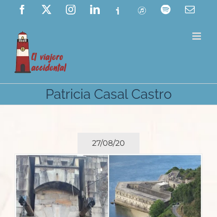
Saltar
Facebook
X
Instagram
LinkedIn
Ivoox
ITunes
Spotify
Corre
elect
al
contenido
Patricia Casal Castro
27/08/20