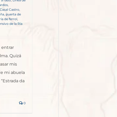
o a rabo
,
Línea de
rdos
,
 Casal Castro
,
uña
,
puerta de
ría de ferrol
,
nsivo de la Ría
 entrar
alma. Quizá
asar mis
 de mi abuela
 “Estrada da
0