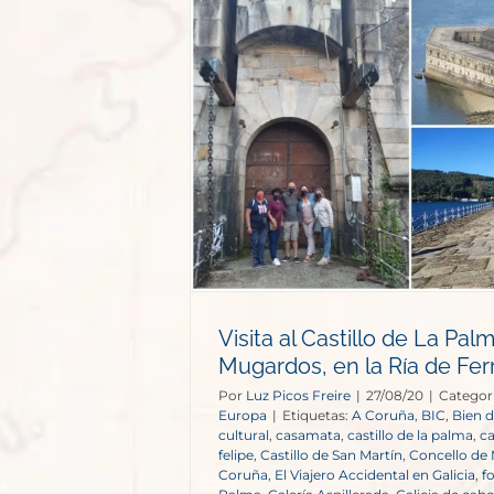
de La Palma en
ía de Ferrol
opa
Visita al Castillo de La Pal
Mugardos, en la Ría de Fer
Por
Luz Picos Freire
|
27/08/20
|
Categor
Europa
|
Etiquetas:
A Coruña
,
BIC
,
Bien d
cultural
,
casamata
,
castillo de la palma
,
ca
felipe
,
Castillo de San Martín
,
Concello de
Coruña
,
El Viajero Accidental en Galicia
,
f