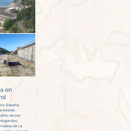
ma en
rol
ías:
España
,
e interés
stillo de san
 Mugardos
,
ortaleza de La