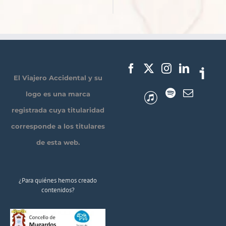
El Viajero Accidental y su
logo es una marca
registrada cuya titularidad
corresponde a los titulares
de esta web.
¿Para quiénes hemos creado
contenidos?