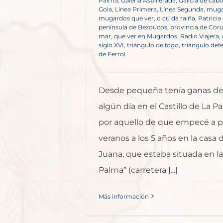
Palma
,
Galería Aspillerada
,
Galicia de cab
Gola
,
Línea Primera
,
Línea Segunda
,
muga
mugardos que ver
,
o cú da raiña
,
Patricia
península de Bezoucos
,
provincia de Cor
mar
,
que ver en Mugardos
,
Radio Viajera
,
siglo XVI
,
triángulo de fogo
,
triángulo defe
de Ferrol
Desde pequeña tenía ganas de
algún día en el Castillo de La P
por aquello de que empecé a p
veranos a los 5 años en la casa
Juana, que estaba situada en la
Palma” (carretera [...]
Más información