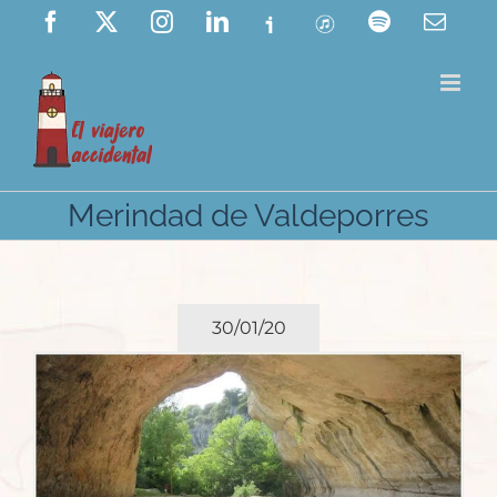
Saltar
Facebook
X
Instagram
LinkedIn
Ivoox
ITunes
Spotify
Corre
elect
al
contenido
Merindad de Valdeporres
30/01/20