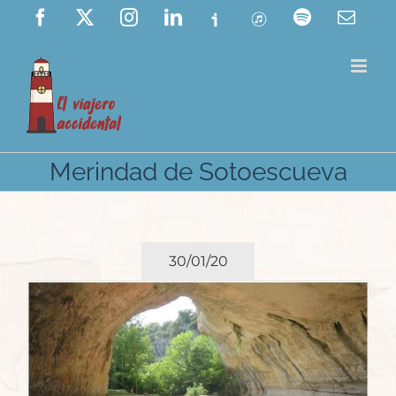
Saltar
Facebook
X
Instagram
LinkedIn
Ivoox
ITunes
Spotify
Corre
elect
al
contenido
Merindad de Sotoescueva
30/01/20