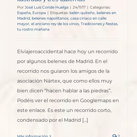
Por
José Luis Conde Huelga
|
24/11/17
|
Categorías:
España
,
Europa
|
Etiquetas:
belén quiteño
,
belenes en
Madrid
,
belenes napolitanos
,
casa ciriaco en calle
mayor
,
el anciano rey de los vinos
,
Tradiciones y fiestas
,
tu rostro mañana
Elviajeroaccidental hace hoy un recorrido
por algunos belenes de Madrid. En el
recorrido nos guiaron los amigos de la
asociación Nártex, que como ellos muy
bien dicen “hacen hablar a las piedras”.
Podéis ver el recorrido en Googlemaps en
este enlace. Es este un recorrido corto,
condensado por el Madrid [...]
Más información
2