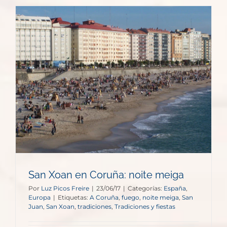
San Xoan en Coruña: noite meiga
Por
Luz Picos Freire
|
23/06/17
|
Categorías:
España
,
Europa
|
Etiquetas:
A Coruña
,
fuego
,
noite meiga
,
San
Juan
,
San Xoan
,
tradiciones
,
Tradiciones y fiestas