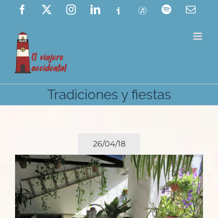
Saltar
Facebook
X
Instagram
LinkedIn
Ivoox
ITunes
Spotify
Corre
elect
al
contenido
Tradiciones y fiestas
26/04/18