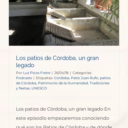
Los patios de Córdoba, un gran
legado
Por
Luz Picos Freire
|
26/04/18
|
Categorías:
Podcasts
|
Etiquetas:
Córdoba
,
Patio Juan Rufo
,
patios
de Córdoba
,
Patrimonio de la Humanidad
,
Tradiciones
y fiestas
,
UNESCO
Los patios de Córdoba, un gran legado En
este episodio empezaremos conociendo
qué son los Patios de Córdoba y de dónde