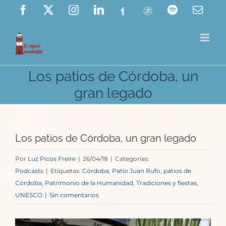
Saltar
Facebook
X
Instagram
LinkedIn
Ivoox
ITunes
Spotify
Corre
elect
al
contenido
Los patios de Córdoba, un
gran legado
Los patios de Córdoba, un gran legado
Por
Luz Picos Freire
|
26/04/18
|
Categorías:
Podcasts
|
Etiquetas:
Córdoba
,
Patio Juan Rufo
,
patios de
Córdoba
,
Patrimonio de la Humanidad
,
Tradiciones y fiestas
,
UNESCO
|
Sin comentarios
Ver