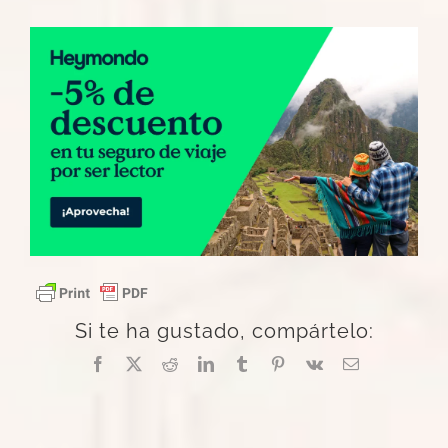
Si te ha gustado, compártelo:
Facebook
X
Reddit
LinkedIn
Tumblr
Pinterest
Vk
Correo
electrónico