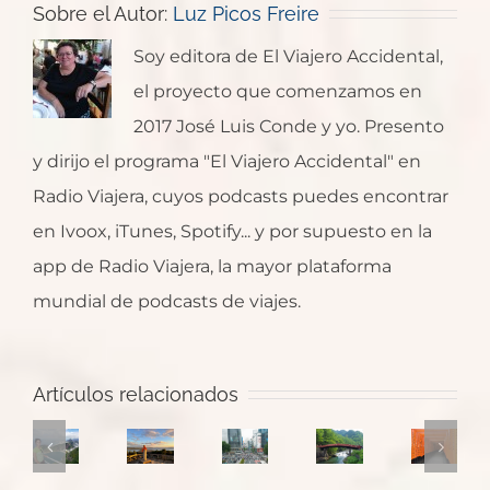
Sobre el Autor:
Luz Picos Freire
Soy editora de El Viajero Accidental,
el proyecto que comenzamos en
2017 José Luis Conde y yo. Presento
y dirijo el programa "El Viajero Accidental" en
Radio Viajera, cuyos podcasts puedes encontrar
en Ivoox, iTunes, Spotify... y por supuesto en la
app de Radio Viajera, la mayor plataforma
mundial de podcasts de viajes.
Japón:
Ruta
Kyoto,
Artículos relacionados
para
Un
Japón:
Japón:
templos
un
Salto
Tokio
Hiroshima
de
primer
a