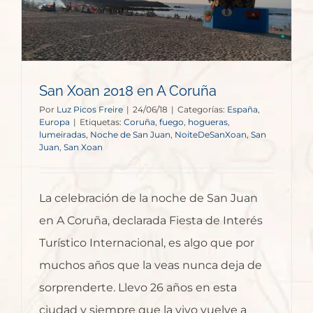
San Xoan 2018 en A Coruña
Por
Luz Picos Freire
|
24/06/18
|
Categorías:
España
,
Europa
|
Etiquetas:
Coruña
,
fuego
,
hogueras
,
lumeiradas
,
Noche de San Juan
,
NoiteDeSanXoan
,
San
Juan
,
San Xoan
La celebración de la noche de San Juan
en A Coruña, declarada Fiesta de Interés
Turístico Internacional, es algo que por
muchos años que la veas nunca deja de
sorprenderte. Llevo 26 años en esta
ciudad y siempre que la vivo vuelve a