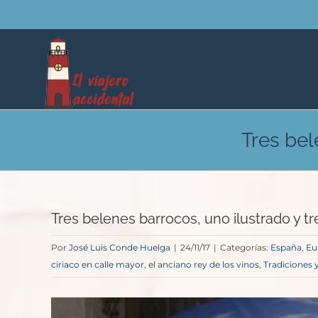
Saltar
al
contenido
Tres bel
Tres belenes barrocos, uno ilustrado y t
Por
José Luis Conde Huelga
|
24/11/17
|
Categorías:
España
,
Eu
ciriaco en calle mayor
,
el anciano rey de los vinos
,
Tradiciones y
Ver