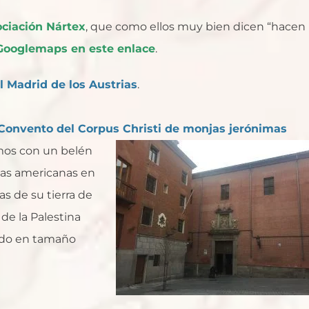
ociación Nártex
, que como ellos muy bien dicen “hacen
Googlemaps en este enlace
.
l Madrid de los Austrias
.
Convento
del Corpus Christi de monjas jerónimas
mos con un belén
nias americanas en
as de su tierra de
 de la Palestina
ando en tamaño