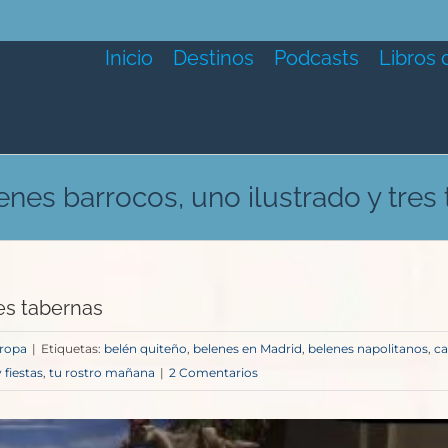
Inicio
Destinos
Podcasts
Libros 
enes barrocos, uno ilustrado y tres
res tabernas
ropa
|
Etiquetas:
belén quiteño
,
belenes en Madrid
,
belenes napolitanos
,
ca
 fiestas
,
tu rostro mañana
|
2 Comentarios