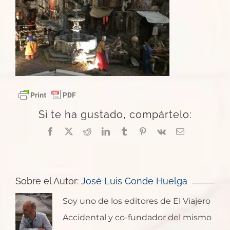
Si te ha gustado, compártelo:
Facebook
X
Reddit
LinkedIn
Tumblr
Pinterest
Vk
Correo
electrónico
Sobre el Autor:
José Luis Conde Huelga
Soy uno de los editores de El Viajero
Accidental y co-fundador del mismo