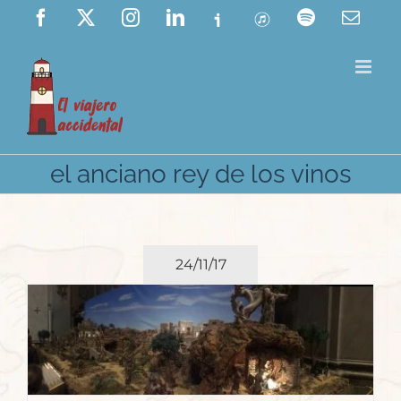
Saltar
Facebook
X
Instagram
LinkedIn
Ivoox
ITunes
Spotify
Corre
elect
al
contenido
el anciano rey de los vinos
24/11/17