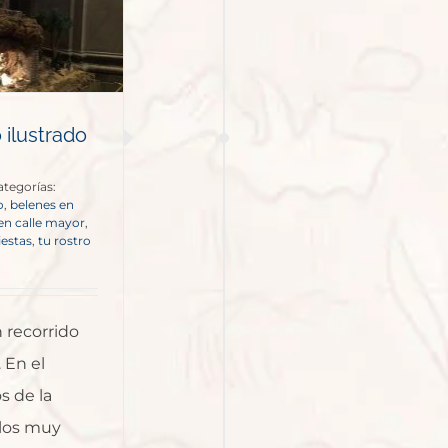
 ilustrado
ategorías:
o
,
belenes en
 en calle mayor
,
iestas
,
tu rostro
 recorrido
 En el
s de la
llos muy