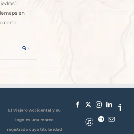
iedras”.
glemaps en
o corto,
2
El Viajero Accidental y su
logo es una marca
registrada cuya titularidad