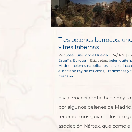
rrocos, uno
s tabernas
opa
Tres belenes barrocos, uno
y tres tabernas
Por
José Luis Conde Huelga
|
24/11/17
|
C
España
,
Europa
|
Etiquetas:
belén quiteñ
Madrid
,
belenes napolitanos
,
casa ciriaco
el anciano rey de los vinos
,
Tradiciones y f
mañana
Elviajeroaccidental hace hoy un
por algunos belenes de Madrid.
recorrido nos guiaron los amigo
asociación Nártex, que como e