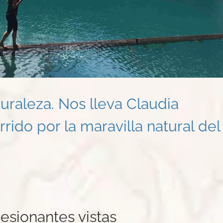
raleza. Nos lleva Claudia
rido por la maravilla natural del
esionantes vistas