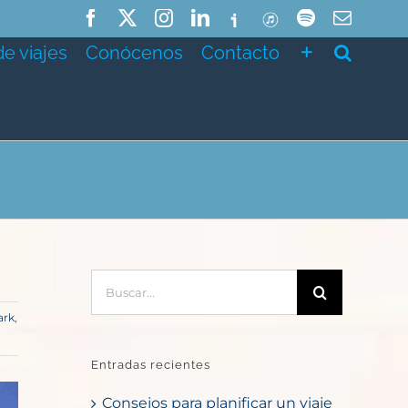
Facebook
X
Instagram
LinkedIn
Ivoox
ITunes
Spotify
Correo
electró
de viajes
Conócenos
Contacto
Buscar:
ark
,
Entradas recientes
Consejos para planificar un viaje