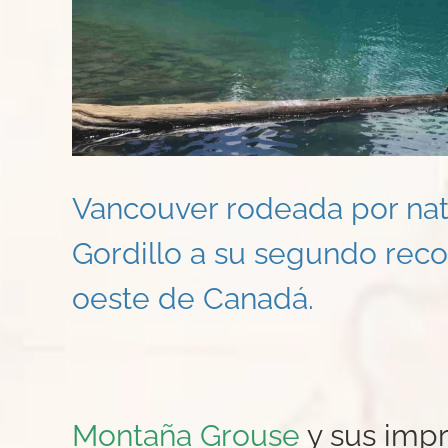
Vancouver rodeada por natu
Gordillo a su segundo recor
oeste de Canadá.
Montaña Grouse
y sus impr