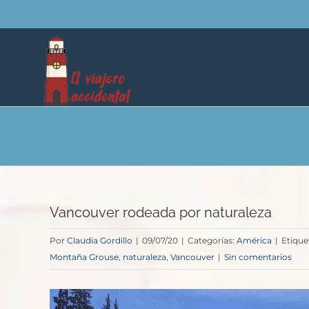
Saltar
al
contenido
Vancouver rodeada por naturaleza
Por
Claudia Gordillo
|
09/07/20
|
Categorías:
América
|
Etique
Montaña Grouse
,
naturaleza
,
Vancouver
|
Sin comentarios
Ver