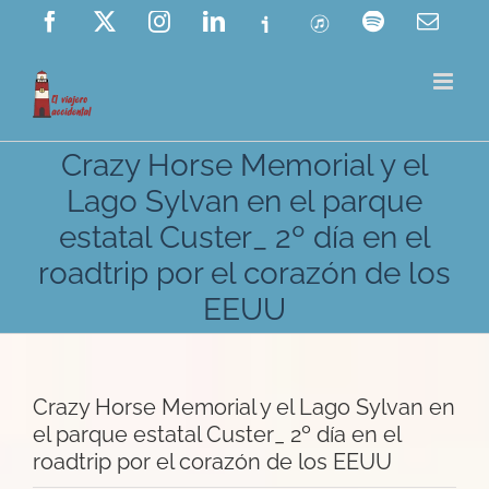
Saltar
Facebook
X
Instagram
LinkedIn
Ivoox
ITunes
Spotify
Corre
elect
al
contenido
Crazy Horse Memorial y el
Lago Sylvan en el parque
estatal Custer_ 2º día en el
roadtrip por el corazón de los
EEUU
Crazy Horse Memorial y el Lago Sylvan en
el parque estatal Custer_ 2º día en el
roadtrip por el corazón de los EEUU