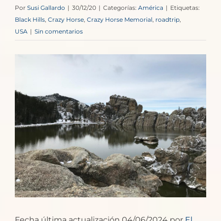
Por
Susi Gallardo
|
30/12/20
|
Categorías:
América
|
Etiquetas:
Black Hills
,
Crazy Horse
,
Crazy Horse Memorial
,
roadtrip
,
USA
|
Sin comentarios
Ver
imagen
más
grande
Fecha última actualización 04/06/2024 por
El