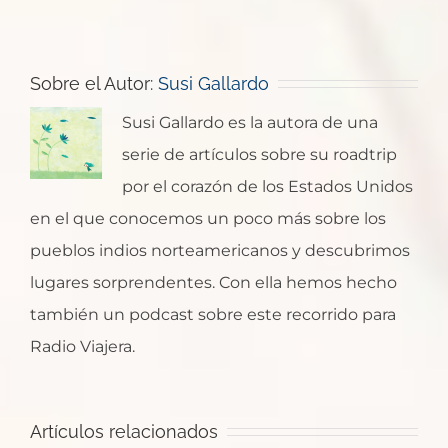
electrónico
Sobre el Autor:
Susi Gallardo
Susi Gallardo es la autora de una
serie de artículos sobre su roadtrip
por el corazón de los Estados Unidos
en el que conocemos un poco más sobre los
Rapid
pueblos indios norteamericanos y descubrimos
Devils
Pipestone
City,
lugares sorprendentes. Con ella hemos hecho
Tower
National
Bear
también un podcast sobre este recorrido para
y
Monumen
Butte
Radio Viajera.
Deadwood
Día
Badlands
State
en
1º
Qué
National
Park
las
en
ver
Park,
y
Artículos relacionados
Black
el