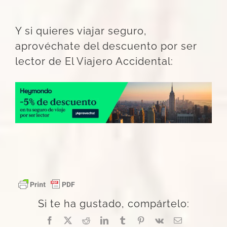
Y si quieres viajar seguro,
aprovéchate del descuento por ser
lector de El Viajero Accidental:
Si te ha gustado, compártelo:
Facebook
X
Reddit
LinkedIn
Tumblr
Pinterest
Vk
Correo