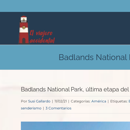
Saltar
al
contenido
Badlands National 
Badlands National Park, última etapa del
Por
Susi Gallardo
|
11/02/21
|
Categorías:
América
|
Etiquetas:
senderismo
|
3 Comentarios
Ver