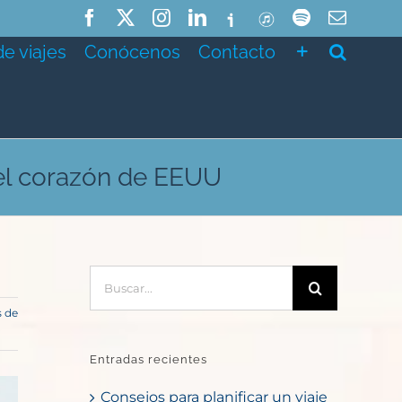
Facebook
X
Instagram
LinkedIn
Ivoox
ITunes
Spotify
Correo
electró
de viajes
Conócenos
Contacto
 el corazón de EEUU
Buscar:
s de
Entradas recientes
Consejos para planificar un viaje