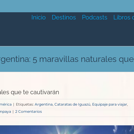
Inicio
Destinos
Podcasts
Libros 
gentina: 5 maravillas naturales que
ales que te cautivarán
mérica
|
Etiquetas:
Argentina
,
Cataratas de Iguazú
,
Equipaje para viajar
,
ampaya
|
2 Comentarios