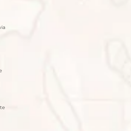
via
e
rte