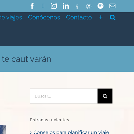
Facebook
X
Instagram
LinkedIn
Ivoox
ITunes
Spotify
Correo
electró
de viajes
Conócenos
Contacto
 te cautivarán
Buscar:
Entradas recientes
Consejos para planificar un viaje