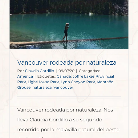
Vancouver rodeada por naturaleza
Por
Claudia Gordillo
|
09/07/20
|
Categorías:
América
|
Etiquetas:
Canadá
,
Joffre Lakes Provincial
Park
,
LightHouse Park
,
Lynn Canyon Park
,
Montaña
Grouse
,
naturaleza
,
Vancouver
Vancouver rodeada por naturaleza. Nos
lleva Claudia Gordillo a su segundo
recorrido por la maravilla natural del oeste