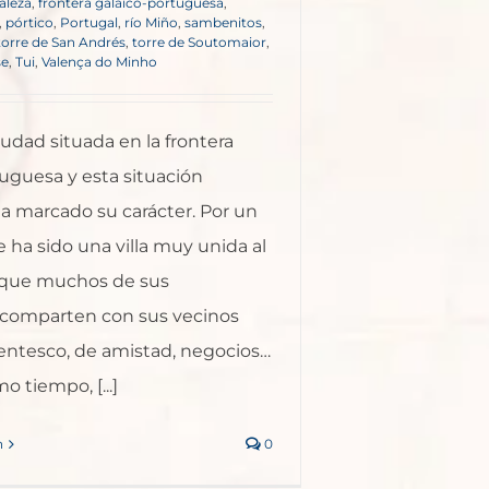
taleza
,
frontera galaico-portuguesa
,
,
pórtico
,
Portugal
,
río Miño
,
sambenitos
,
torre de San Andrés
,
torre de Soutomaior
,
se
,
Tui
,
Valença do Minho
iudad situada en la frontera
uguesa y esta situación
a marcado su carácter. Por un
 ha sido una villa muy unida al
a que muchos de sus
comparten con sus vecinos
rentesco, de amistad, negocios…
o tiempo, [...]
n
0