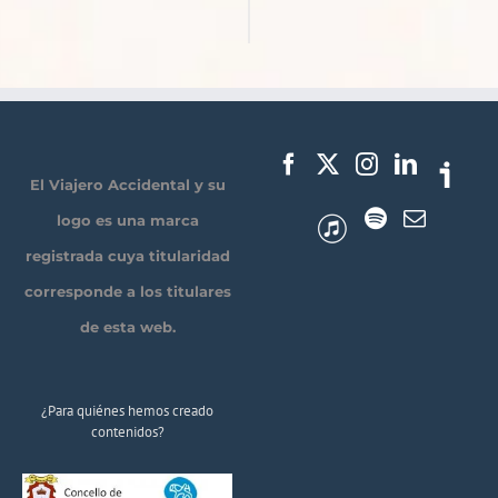
El Viajero Accidental y su
logo es una marca
registrada cuya titularidad
corresponde a los titulares
de esta web.
¿Para quiénes hemos creado
contenidos?