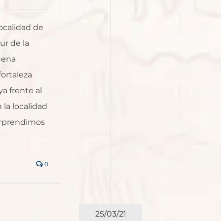
ocalidad de
ur de la
uena
fortaleza
a frente al
n la localidad
orprendimos
0
25/03/21