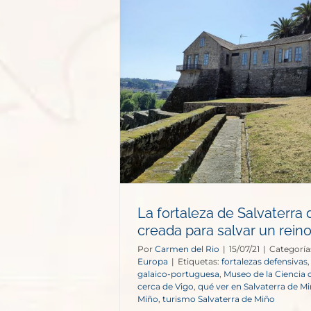
alvaterra de
ra salvar un
opa
La fortaleza de Salvaterra 
creada para salvar un rein
Por
Carmen del Rio
|
15/07/21
|
Categoría
Europa
|
Etiquetas:
fortalezas defensivas
galaico-portuguesa
,
Museo de la Ciencia 
cerca de Vigo
,
qué ver en Salvaterra de M
Miño
,
turismo Salvaterra de Miño