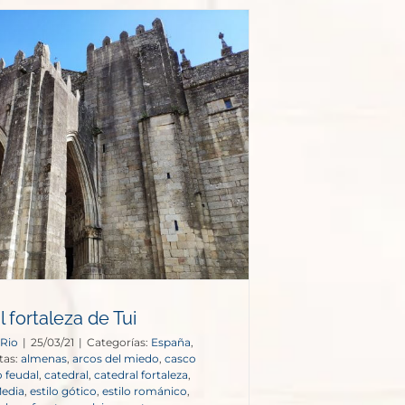
 fortaleza de Tui
 Rio
|
25/03/21
|
Categorías:
España
,
tas:
almenas
,
arcos del miedo
,
casco
o feudal
,
catedral
,
catedral fortaleza
,
edia
,
estilo gótico
,
estilo románico
,