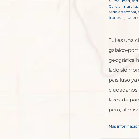
eurociudad
,
for
Galicia
,
murallas
sede episcopal
,
troneras
,
tuden
Tui es una c
galaico-port
geográfica h
lado siempre
pais luso y
ciudadanos 
lazos de pa
pero, al mism
Más informació