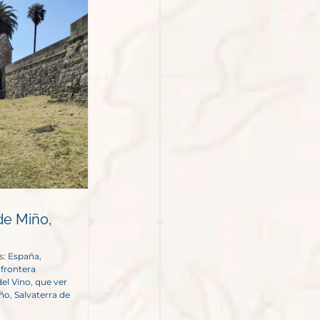
de Miño,
o
s:
España
,
,
frontera
del Vino
,
que ver
iño
,
Salvaterra de