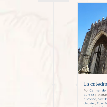
a catedral fortaleza de Tui
España
Europa
La catedral
Por
Carmen del
Europa
|
Etique
histórico
,
castill
claustro
,
Edad M