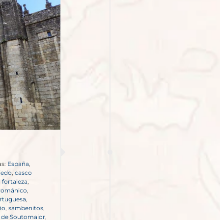
as:
España
,
iedo
,
casco
 fortaleza
,
 románico
,
ortuguesa
,
ño
,
sambenitos
,
e de Soutomaior
,