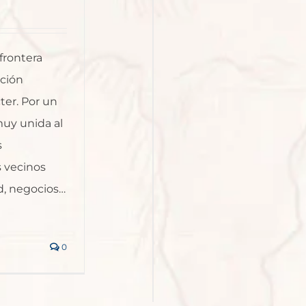
frontera
ación
ter. Por un
muy unida al
s
 vecinos
d, negocios…
0