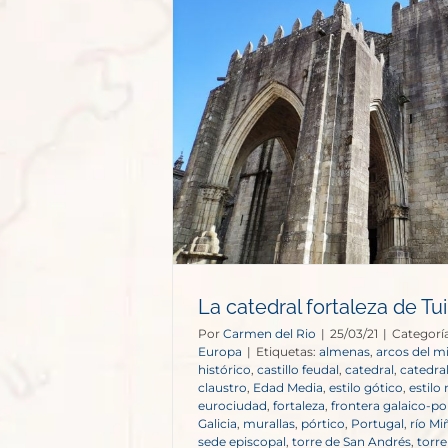
aleza de Tui
opa
La catedral fortaleza de Tui
Por
Carmen del Rio
|
25/03/21
|
Categorí
Europa
|
Etiquetas:
almenas
,
arcos del m
histórico
,
castillo feudal
,
catedral
,
catedral
claustro
,
Edad Media
,
estilo gótico
,
estilo
eurociudad
,
fortaleza
,
frontera galaico-p
Galicia
,
murallas
,
pórtico
,
Portugal
,
río Mi
sede episcopal
,
torre de San Andrés
,
torr