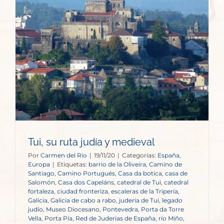
Tui, su ruta judía y medieval
Por
Carmen del Rio
|
19/11/20
|
Categorías:
España
,
Europa
|
Etiquetas:
barrio de la Oliveira
,
Camino de
Santiago
,
Camino Portugués
,
Casa da botica
,
casa de
Salomón
,
Casa dos Capeláns
,
catedral de Tui
,
catedral
fortaleza
,
ciudad fronteriza
,
escaleras de la Tripería
,
Galicia
,
Galicia de cabo a rabo
,
judería de Tui
,
legado
judío
,
Museo Diocesano
,
Pontevedra
,
Porta da Torre
Vella
,
Porta Pía
,
Red de Juderias de España
,
río Miño
,