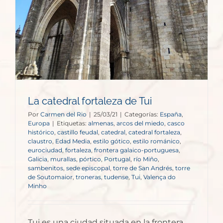
La catedral fortaleza de Tui
Por
Carmen del Rio
|
25/03/21
|
Categorías:
España
,
Europa
|
Etiquetas:
almenas
,
arcos del miedo
,
casco
histórico
,
castillo feudal
,
catedral
,
catedral fortaleza
,
claustro
,
Edad Media
,
estilo gótico
,
estilo románico
,
eurociudad
,
fortaleza
,
frontera galaico-portuguesa
,
Galicia
,
murallas
,
pórtico
,
Portugal
,
río Miño
,
sambenitos
,
sede episcopal
,
torre de San Andrés
,
torre
de Soutomaior
,
troneras
,
tudense
,
Tui
,
Valença do
Minho
Tui es una ciudad situada en la frontera