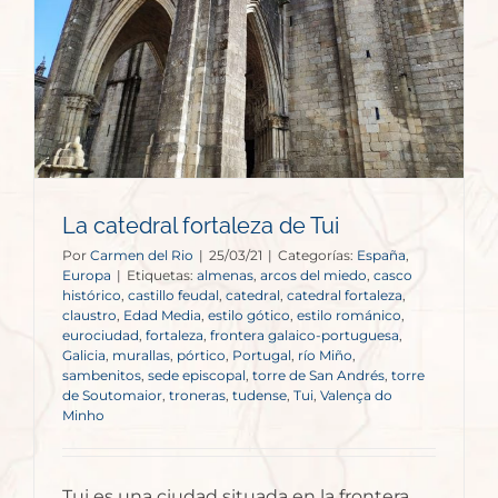
La catedral fortaleza de Tui
Por
Carmen del Rio
|
25/03/21
|
Categorías:
España
,
Europa
|
Etiquetas:
almenas
,
arcos del miedo
,
casco
histórico
,
castillo feudal
,
catedral
,
catedral fortaleza
,
claustro
,
Edad Media
,
estilo gótico
,
estilo románico
,
eurociudad
,
fortaleza
,
frontera galaico-portuguesa
,
Galicia
,
murallas
,
pórtico
,
Portugal
,
río Miño
,
sambenitos
,
sede episcopal
,
torre de San Andrés
,
torre
de Soutomaior
,
troneras
,
tudense
,
Tui
,
Valença do
Minho
Tui es una ciudad situada en la frontera