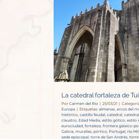
aleza de Tui
opa
La catedral fortaleza de Tui
Por
Carmen del Rio
|
25/03/21
|
Categorí
Europa
|
Etiquetas:
almenas
,
arcos del m
histórico
,
castillo feudal
,
catedral
,
catedral
claustro
,
Edad Media
,
estilo gótico
,
estilo
eurociudad
,
fortaleza
,
frontera galaico-p
Galicia
,
murallas
,
pórtico
,
Portugal
,
río Mi
sede episcopal
,
torre de San Andrés
,
torr