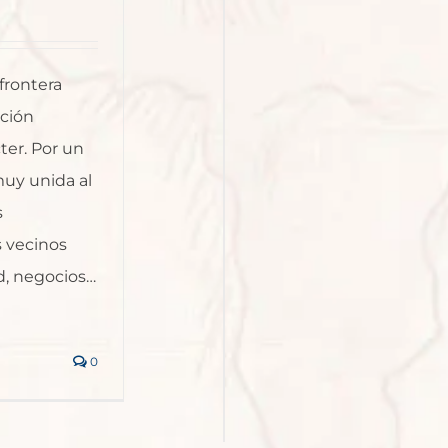
frontera
ación
ter. Por un
muy unida al
s
 vecinos
d, negocios…
0