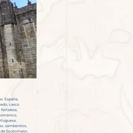
as:
España
,
iedo
,
casco
 fortaleza
,
 románico
,
ortuguesa
,
ño
,
sambenitos
,
e de Soutomaior
,