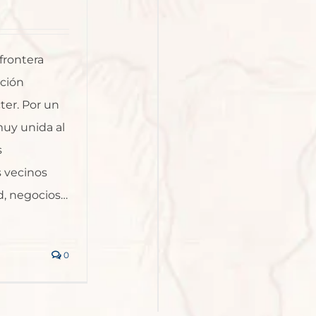
frontera
ación
ter. Por un
muy unida al
s
 vecinos
d, negocios…
0