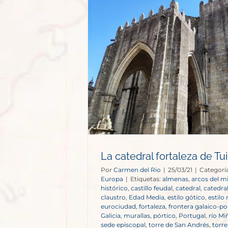
aleza de Tui
opa
La catedral fortaleza de Tui
Por
Carmen del Rio
|
25/03/21
|
Categorí
Europa
|
Etiquetas:
almenas
,
arcos del m
histórico
,
castillo feudal
,
catedral
,
catedral
claustro
,
Edad Media
,
estilo gótico
,
estilo
eurociudad
,
fortaleza
,
frontera galaico-p
Galicia
,
murallas
,
pórtico
,
Portugal
,
río Mi
sede episcopal
,
torre de San Andrés
,
torr