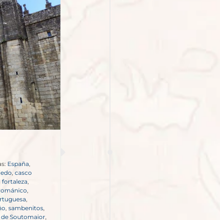
as:
España
,
iedo
,
casco
 fortaleza
,
 románico
,
ortuguesa
,
ño
,
sambenitos
,
e de Soutomaior
,