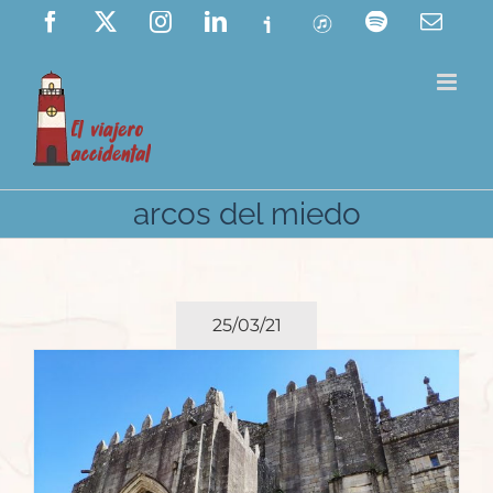
Saltar
Facebook
X
Instagram
LinkedIn
Ivoox
ITunes
Spotify
Corre
elect
al
contenido
arcos del miedo
25/03/21