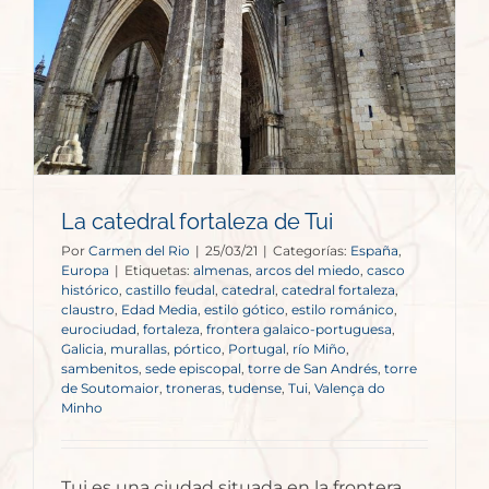
La catedral fortaleza de Tui
Por
Carmen del Rio
|
25/03/21
|
Categorías:
España
,
Europa
|
Etiquetas:
almenas
,
arcos del miedo
,
casco
histórico
,
castillo feudal
,
catedral
,
catedral fortaleza
,
claustro
,
Edad Media
,
estilo gótico
,
estilo románico
,
eurociudad
,
fortaleza
,
frontera galaico-portuguesa
,
Galicia
,
murallas
,
pórtico
,
Portugal
,
río Miño
,
sambenitos
,
sede episcopal
,
torre de San Andrés
,
torre
de Soutomaior
,
troneras
,
tudense
,
Tui
,
Valença do
Minho
Tui es una ciudad situada en la frontera