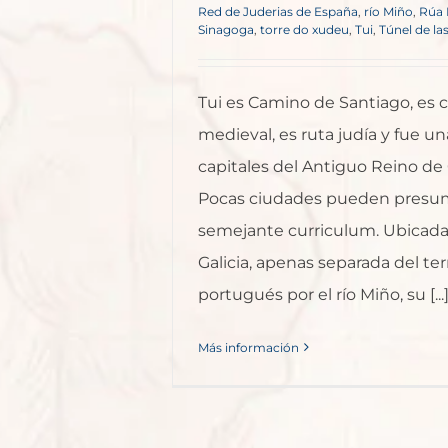
Red de Juderias de España
,
río Miño
,
Rúa 
Sinagoga
,
torre do xudeu
,
Tui
,
Túnel de la
Tui es Camino de Santiago, es 
medieval, es ruta judía y fue un
capitales del Antiguo Reino de G
Pocas ciudades pueden presum
semejante curriculum. Ubicada 
Galicia, apenas separada del terr
portugués por el río Miño, su [...
Más información