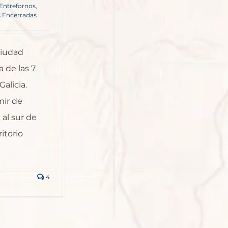
Entrefornos
,
s Encerradas
ciudad
a de las 7
alicia.
ir de
al sur de
itorio
]
4