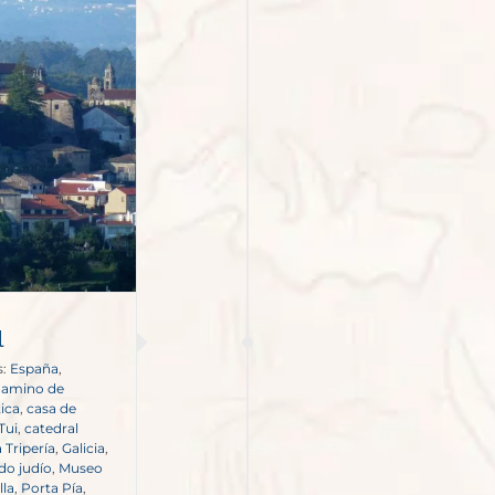
l
s:
España
,
amino de
ica
,
casa de
Tui
,
catedral
 Tripería
,
Galicia
,
do judío
,
Museo
lla
,
Porta Pía
,