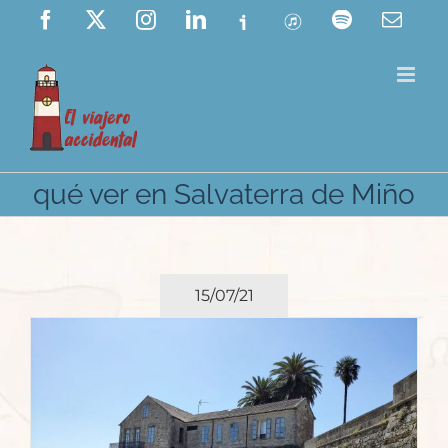
Saltar
Facebook
X
Instagram
LinkedIn
Ivoox
ITunes
Spotify
Corre
elect
al
contenido
qué ver en Salvaterra de Miño
15/07/21