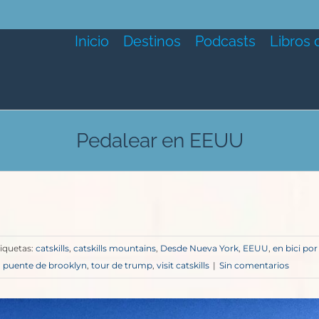
Inicio
Destinos
Podcasts
Libros 
Pedalear en EEUU
iquetas:
catskills
,
catskills mountains
,
Desde Nueva York
,
EEUU
,
en bici por
,
puente de brooklyn
,
tour de trump
,
visit catskills
|
Sin comentarios