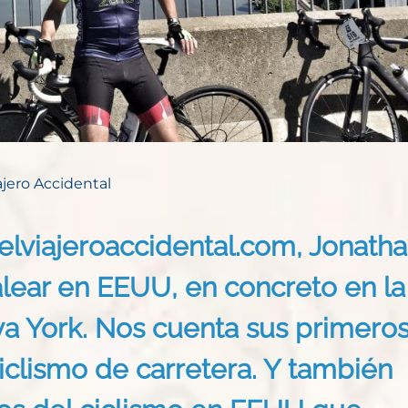
ajero Accidental
elviajeroaccidental.com, Jonath
lear en EEUU, en concreto en la
va York. Nos cuenta sus primero
iclismo de carretera. Y también