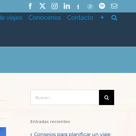
Facebook
X
Instagram
LinkedIn
Ivoox
ITunes
Spotify
Correo
electró
de viajes
Conócenos
Contacto
Buscar:
Entradas recientes
Consejos para planificar un viaje