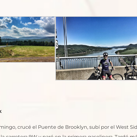
k
mingo, crucé el Puente de Brooklyn, subí por el West Si
a carretera 9W y paré en la primera gasolinera. Tardé m