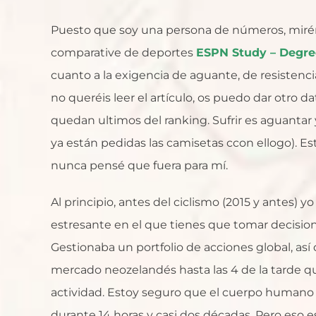
Puesto que soy una persona de números, mirémo
comparative de deportes
ESPN Study – Degree
cuanto a la exigencia de aguante, de resistencia
no queréis leer el artículo, os puedo dar otro 
quedan ultimos del ranking. Sufrir es aguantar 
ya están pedidas las camisetas ccon ellogo). Es
nunca pensé que fuera para mí.
Al principio, antes del ciclismo (2015 y antes) 
estresante en el que tienes que tomar decisione
Gestionaba un portfolio de acciones global, así
mercado neozelandés hasta las 4 de la tarde q
actividad. Estoy seguro que el cuerpo humano 
durante 14 horas y casi dos décadas. Pero eso e