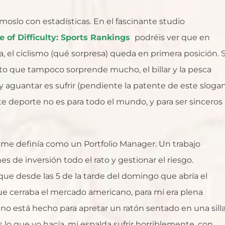
slo con estadísticas. En el fascinante studio
 of Difficulty: Sports Rankings
podréis ver que en
, el ciclismo (qué sorpresa) queda en primera posición. S
dato que tampoco sorprende mucho, el billar y la pesca
y aguantar es sufrir (pendiente la patente de este slogan
te deporte no es para todo el mundo, y para ser sinceros
yo me definía como un Portfolio Manager. Un trabajo
s de inversión todo el rato y gestionar el riesgo.
 que desde las 5 de la tarde del domingo que abría el
ue cerraba el mercado americano, para mí era plena
no está hecho para apretar un ratón sentado en una sill
s lo que yo hacía, mi espalda sufrir horriblemente, con