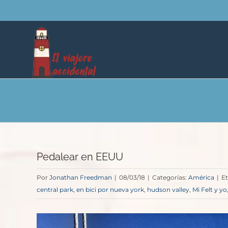
Saltar
al
contenido
Pedalear en EEUU
Por
Jonathan Freedman
|
08/03/18
|
Categorías:
América
|
Et
central park
,
en bici por nueva york
,
hudson valley
,
Mi Felt y yo
Ver