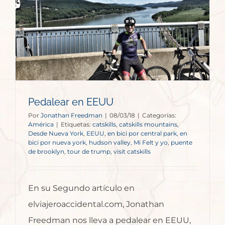
Pedalear en EEUU
Por
Jonathan Freedman
|
08/03/18
|
Categorías:
América
|
Etiquetas:
catskills
,
catskills mountains
,
Desde Nueva York
,
EEUU
,
en bici por central park
,
en
bici por nueva york
,
hudson valley
,
Mi Felt y yo
,
puente
de brooklyn
,
tour de trump
,
visit catskills
En su Segundo artículo en
elviajeroaccidental.com, Jonathan
Freedman nos lleva a pedalear en EEUU,