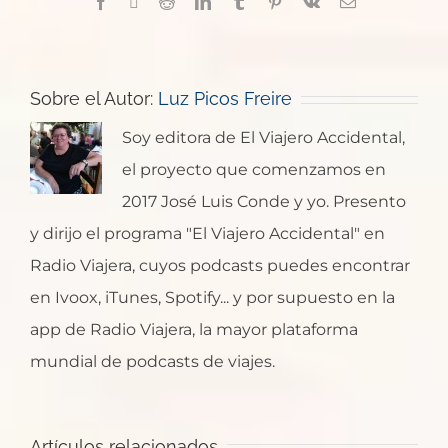
Facebook
X
Reddit
LinkedIn
Tumblr
Pinterest
Vk
Correo
electrónico
Sobre el Autor:
Luz Picos Freire
Soy editora de El Viajero Accidental,
el proyecto que comenzamos en
2017 José Luis Conde y yo. Presento
y dirijo el programa "El Viajero Accidental" en
Radio Viajera, cuyos podcasts puedes encontrar
en Ivoox, iTunes, Spotify... y por supuesto en la
app de Radio Viajera, la mayor plataforma
mundial de podcasts de viajes.
Santa
¿Dónde
Artículos relacionados