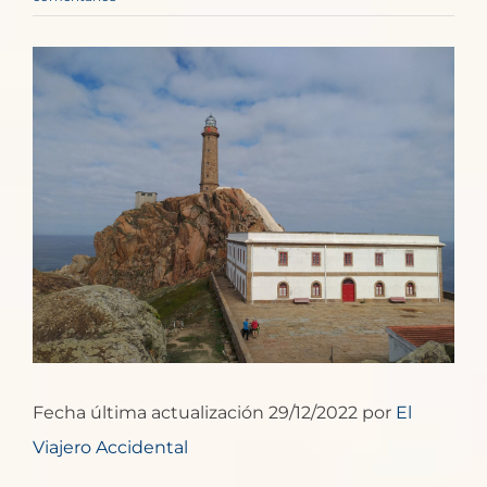
Ver
imagen
más
grande
Fecha última actualización 29/12/2022 por
El
Viajero Accidental