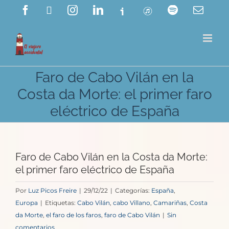
Saltar
Facebook
X
Instagram
LinkedIn
Ivoox
ITunes
Spotify
Corre
electr
al
contenido
Faro de Cabo Vilán en la
Costa da Morte: el primer faro
eléctrico de España
Faro de Cabo Vilán en la Costa da Morte:
el primer faro eléctrico de España
Por
Luz Picos Freire
|
29/12/22
|
Categorías:
España
,
Europa
|
Etiquetas:
Cabo Vilán
,
cabo Villano
,
Camariñas
,
Costa
da Morte
,
el faro de los faros
,
faro de Cabo Vilán
|
Sin
comentarios