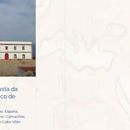
osta da
ico de
as:
España
,
ano
,
Camariñas
,
e Cabo Vilán