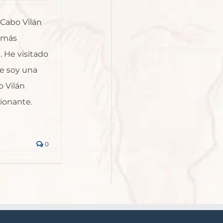
 Cabo Vilán
s más
. He visitado
e soy una
o Vilán
ionante.
0