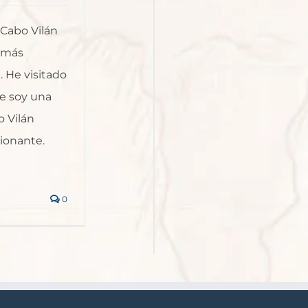
 Cabo Vilán
s más
. He visitado
e soy una
o Vilán
ionante.
0