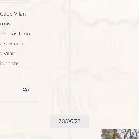
 Cabo Vilán
s más
. He visitado
e soy una
o Vilán
ionante.
0
30/06/22