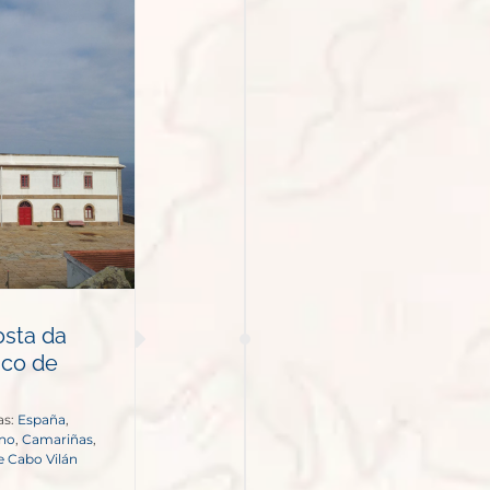
osta da
ico de
as:
España
,
ano
,
Camariñas
,
e Cabo Vilán