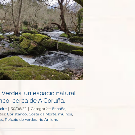
 Verdes: un espacio natural
nco, cerca de A Coruña.
eire
|
30/06/22
|
Categorías:
España
,
tas:
Coristanco
,
Costa da Morte
,
muiños
,
es
,
Refuxio de Verdes
,
río Anllons