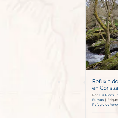
fuxio de Verdes: un espacio
ural en Coristanco, cerca de
A Coruña.
España
Europa
Refuxio de
en Corista
Por
Luz Picos Fr
Europa
|
Etique
Refugio de Verd