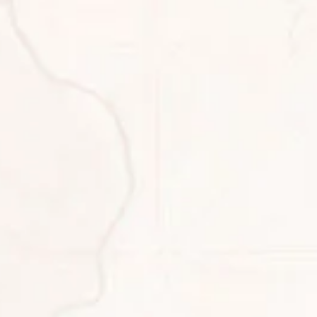
Re
nat