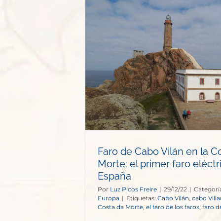
n en la Costa
 faro eléctrico
aña
opa
Faro de Cabo Vilán en la C
Morte: el primer faro eléctr
España
Por
Luz Picos Freire
|
29/12/22
|
Categorí
Europa
|
Etiquetas:
Cabo Vilán
,
cabo Vill
Costa da Morte
,
el faro de los faros
,
faro d