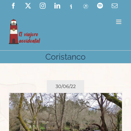
Saltar
Facebook
X
Instagram
LinkedIn
Ivoox
ITunes
Spotify
Corre
elect
al
contenido
Coristanco
30/06/22