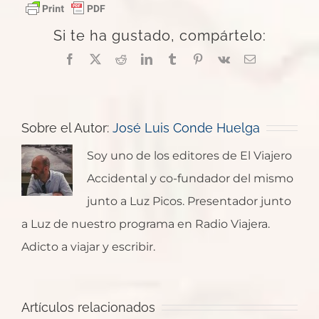
Si te ha gustado, compártelo:
Facebook
X
Reddit
LinkedIn
Tumblr
Pinterest
Vk
Correo
electrónico
Sobre el Autor:
José Luis Conde Huelga
Crazy
Soy uno de los editores de El Viajero
Horse
Rapid
Accidental y co-fundador del mismo
Devils
Memorial
City,
junto a Luz Picos. Presentador junto
Tower
y
Bear
a Luz de nuestro programa en Radio Viajera.
y
el
Butte
Adicto a viajar y escribir.
Deadwood
Lago
Badlands
State
en
Sylvan
Qué
National
Park
las
en
ver
Park,
y
Artículos relacionados
Black
el