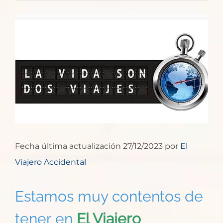
Ver
imagen
más
grande
Fecha última actualización 27/12/2023 por
El
Viajero Accidental
Estamos muy contentos de
tener en
El Viajero