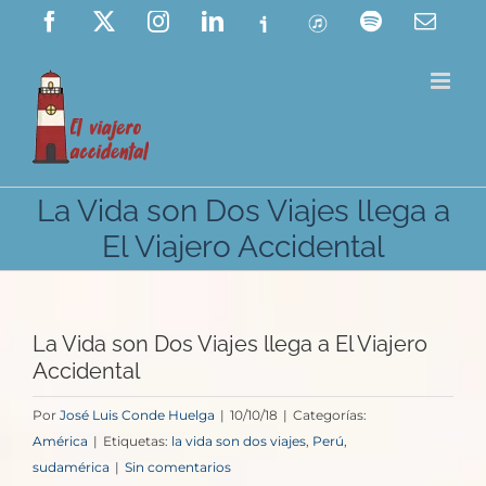
Saltar
Facebook
X
Instagram
LinkedIn
Ivoox
ITunes
Spotify
Corre
elect
al
contenido
La Vida son Dos Viajes llega a
El Viajero Accidental
La Vida son Dos Viajes llega a El Viajero
Accidental
Por
José Luis Conde Huelga
|
10/10/18
|
Categorías:
América
|
Etiquetas:
la vida son dos viajes
,
Perú
,
sudamérica
|
Sin comentarios