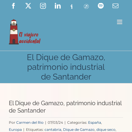
Saltar
Facebook
X
Instagram
LinkedIn
Ivoox
ITunes
Spotify
Corre
elect
al
contenido
El Dique de Gamazo,
patrimonio industrial
de Santander
El Dique de Gamazo, patrimonio industrial
de Santander
Por
Carmen del Rio
|
07/03/24
|
Categorías:
España
,
Europa
|
Etiquetas:
cantabria
,
Dique de Gamazo
,
dique seco
,