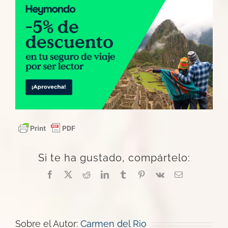
Si te ha gustado, compártelo:
Facebook
X
Reddit
LinkedIn
Tumblr
Pinterest
Vk
Correo
electrónico
Sobre el Autor:
Carmen del Rio