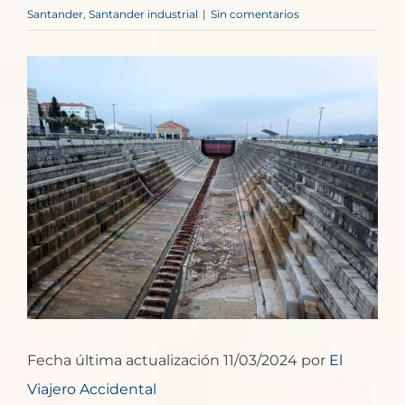
Santander
,
Santander industrial
|
Sin comentarios
Ver
imagen
más
grande
Fecha última actualización 11/03/2024 por
El
Viajero Accidental