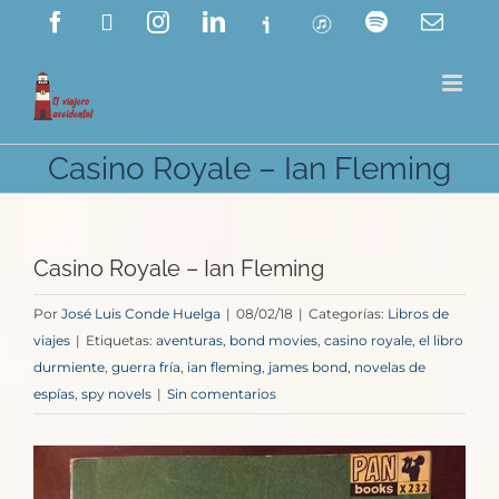
Saltar
Facebook
X
Instagram
LinkedIn
Ivoox
ITunes
Spotify
Corre
electr
al
contenido
Casino Royale – Ian Fleming
Casino Royale – Ian Fleming
Por
José Luis Conde Huelga
|
08/02/18
|
Categorías:
Libros de
viajes
|
Etiquetas:
aventuras
,
bond movies
,
casino royale
,
el libro
durmiente
,
guerra fría
,
ian fleming
,
james bond
,
novelas de
espías
,
spy novels
|
Sin comentarios
Ver
imagen