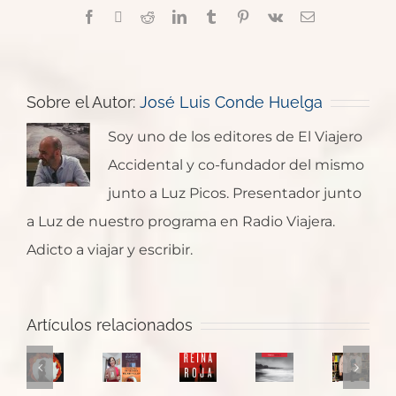
Facebook
X
Reddit
LinkedIn
Tumblr
Pinterest
Vk
Correo
electrónico
Sobre el Autor:
José Luis Conde Huelga
Soy uno de los editores de El Viajero
Accidental y co-fundador del mismo
junto a Luz Picos. Presentador junto
a Luz de nuestro programa en Radio Viajera.
Adicto a viajar y escribir.
Bajo
“El
tierra
viento
Entrevist
seca
de
Artículos relacionados
a
de
mis
Reina
El
Dolores
César
velas”
Roja_
último
Conquero