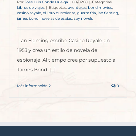
Por
José Luis Conde Huelga
|
08/02/18
|
Categorías:
Libros de viajes
|
Etiquetas:
aventuras
,
bond movies
,
casino royale
,
el libro durmiente
,
guerra fría
,
ian fleming
,
james bond
,
novelas de espías
,
spy novels
Ian Fleming escribe Casino Royale en
1953 y crea un estilo de novela de
espionaje. Al tiempo crea por supuesto a
James Bond. […]
Más información
0