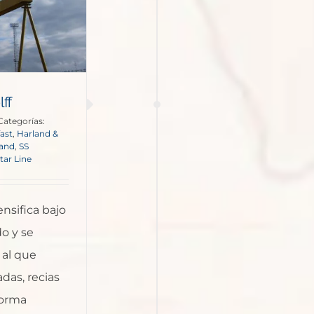
ff
Categorías:
fast
,
Harland &
land
,
SS
tar Line
ensifica bajo
o y se
 al que
das, recias
forma