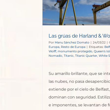
e Europa
Las grúas de Harland & Wol
Por
Manu Sánchez Domato
|
24/03/22
|
Europa
,
Resto de Europa
|
Etiquetas:
Bel
Wolff
,
monumento protegido
,
Queen's Is
Nomadic
,
Titanic
,
Titanic Quarter
,
White S
Su amarillo brillante, que se int
las nubes, no pasa desapercibid
extiende por el cielo de Belfast,
dominan con seguridad. Estiliza
e imponentes, se levantan de 