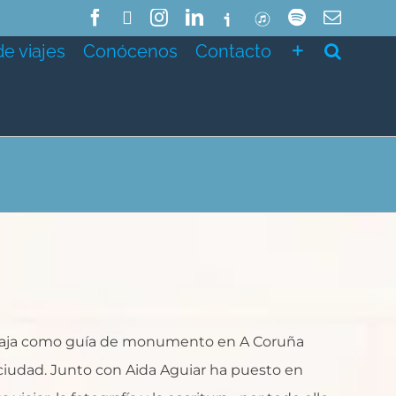
Facebook
X
Instagram
LinkedIn
Ivoox
ITunes
Spotify
Correo
electró
de viajes
Conócenos
Contacto
trabaja como guía de monumento en A Coruña
 ciudad. Junto con Aida Aguiar ha puesto en