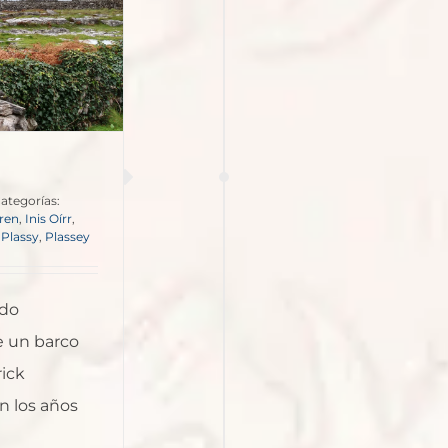
ategorías:
ren
,
Inis Oírr
,
Plassy
,
Plassey
ado
e un barco
rick
 los años