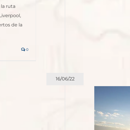
la ruta
iverpool,
rtos de la
0
16/06/22
La mejor puesta de sol del