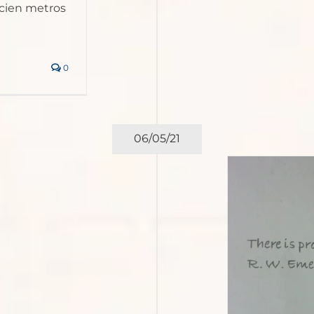
 cien metros
0
06/05/21
Cómo superar una ruptura
orosa en Croacia_ El museo
de las relaciones rotas
Europa
Resto de Europa