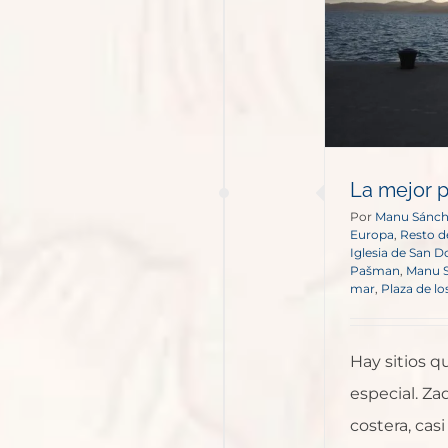
mundo
Europa
Resto de Europa
La mejor 
Por
Manu Sánc
Europa
,
Resto d
Iglesia de San 
Pašman
,
Manu 
mar
,
Plaza de l
Hay sitios q
especial. Za
costera, cas