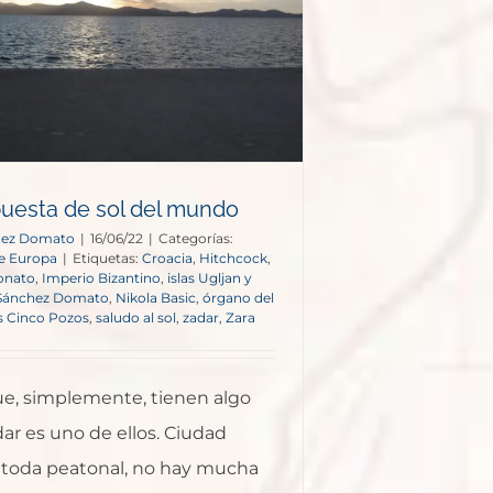
puesta de sol del mundo
hez Domato
|
16/06/22
|
Categorías:
e Europa
|
Etiquetas:
Croacia
,
Hitchcock
,
Donato
,
Imperio Bizantino
,
islas Ugljan y
Sánchez Domato
,
Nikola Basic
,
órgano del
os Cinco Pozos
,
saludo al sol
,
zadar
,
Zara
ue, simplemente, tienen algo
dar es uno de ellos. Ciudad
i toda peatonal, no hay mucha