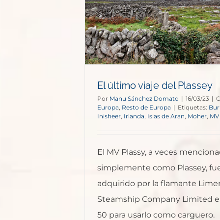
e Europa
El último viaje del Plassey
Por
Manu Sánchez Domato
|
16/03/23
|
C
Europa
,
Resto de Europa
|
Etiquetas:
Bur
Inisheer
,
Irlanda
,
Islas de Aran
,
Moher
,
MV 
El MV Plassy, a veces mencion
simplemente como Plassey, fu
adquirido por la flamante Lime
Steamship Company Limited en
50 para usarlo como carguero.