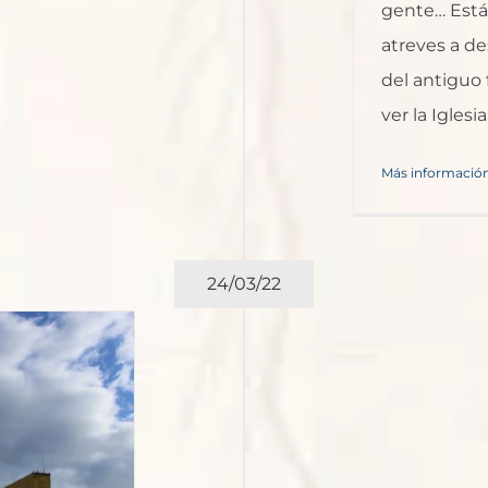
gente… Estás
atreves a de
del antiguo 
ver la Iglesi
Más informació
24/03/22