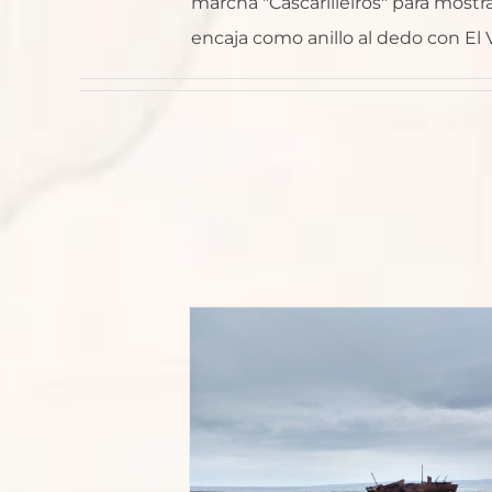
marcha "Cascarilleiros" para mostrar
encaja como anillo al dedo con El V
del Plassey