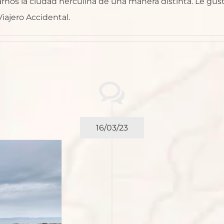
nos la ciudad herculina de una manera distinta. Le gusta via
iajero Accidental.
16/03/23