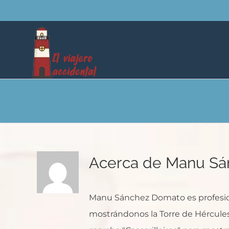
Saltar
al
contenido
Acerca de
Manu Sá
Manu Sánchez Domato es profesiona
mostrándonos la Torre de Hércules